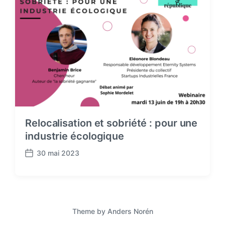
Relocalisation et sobriété : pour une
industrie écologique
30 mai 2023
P
o
s
t
d
a
Theme by
Anders Norén
t