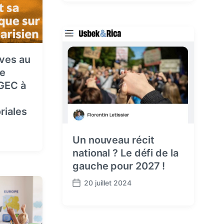
s
t
d
a
t
e
ives au
ge
AGEC à
oriales
Un nouveau récit
national ? Le défi de la
gauche pour 2027 !
20 juillet 2024
P
o
s
t