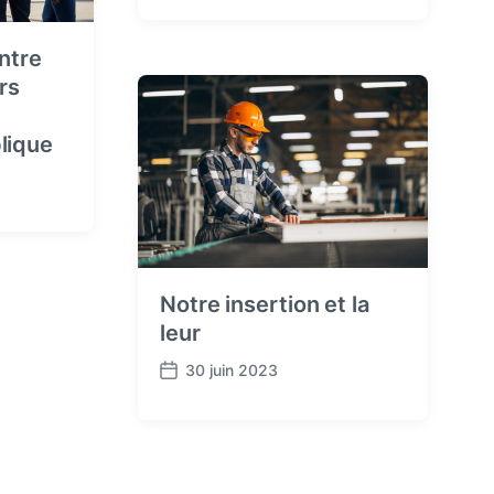
o
s
t
entre
d
rs
a
t
lique
e
Notre insertion et la
leur
30 juin 2023
P
o
s
t
d