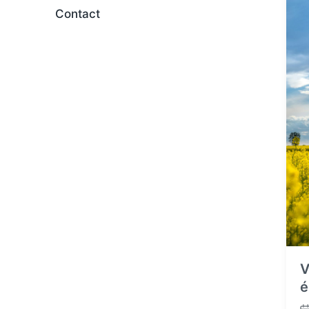
Contact
V
é