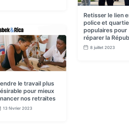
Retisser le lien 
police et quartie
populaires pour
réparer la Répub
8 juillet 2023
P
o
s
t
d
a
endre le travail plus
t
ésirable pour mieux
e
inancer nos retraites
13 février 2023