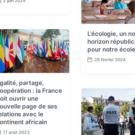
2 juin 2025
L’écologie, un n
horizon républic
pour notre écol
28 février 2024
P
o
s
t
galité, partage,
d
oopération : la France
a
oit ouvrir une
t
ouvelle page de ses
e
elations avec le
ontinent africain
17 août 2023