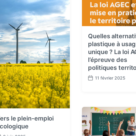
Quelles alternat
plastique à usa
unique ? La loi 
l’épreuve des
politiques territ
11 février 2025
P
o
s
t
d
a
ers le plein-emploi
t
cologique
e