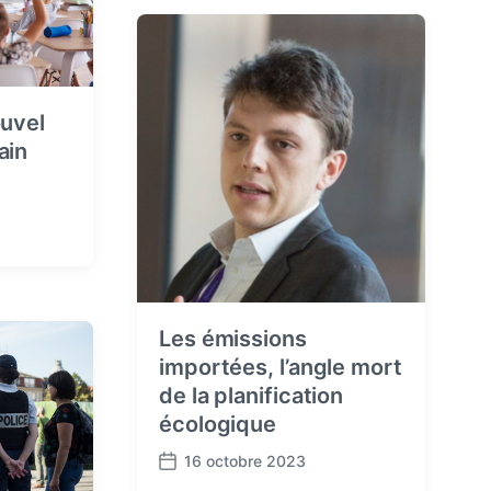
d
a
t
e
ouvel
ain
e
Les émissions
importées, l’angle mort
de la planification
écologique
16 octobre 2023
P