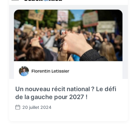
Un nouveau récit national ? Le défi
de la gauche pour 2027 !
20 juillet 2024
P
o
s
t
d