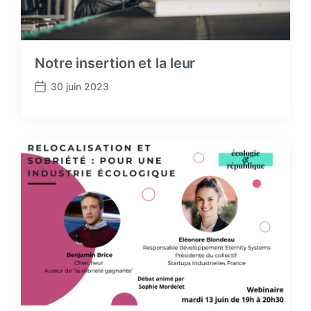
Notre insertion et la leur
30 juin 2023
P
o
s
t
d
a
t
e