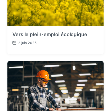
Vers le plein-emploi écologique
2 juin 2025
P
o
s
t
d
a
t
e