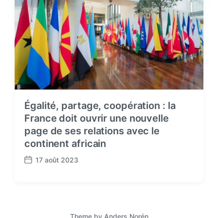
Égalité, partage, coopération : la
France doit ouvrir une nouvelle
page de ses relations avec le
continent africain
17 août 2023
P
o
s
t
d
a
Theme by
Anders Norén